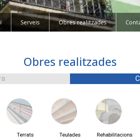
i
Serveis
Obres realitzades
Cont
Obres realitzades
ra
C
Terrats
Teulades
Rehabilitacions