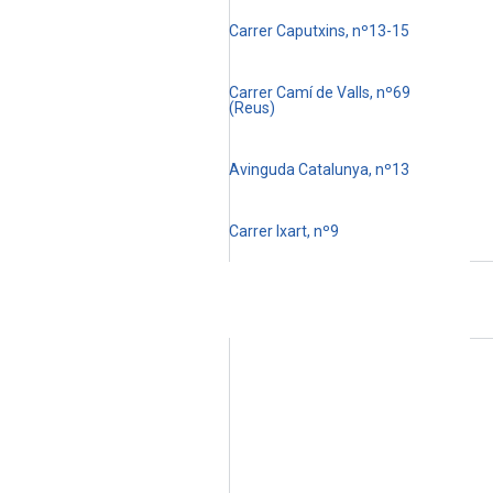
Carrer Caputxins, nº13-15
Carrer Camí de Valls, nº69
(Reus)
Avinguda Catalunya, nº13
Carrer Ixart, nº9