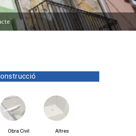
acte
onstrucció
Obra Civil
Altres