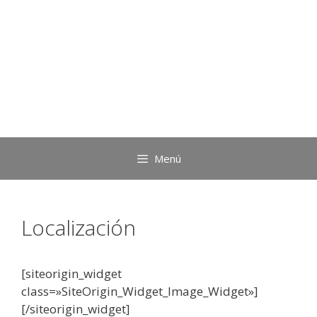
Menú
Localización
[siteorigin_widget
class=»SiteOrigin_Widget_Image_Widget»]
[/siteorigin_widget]