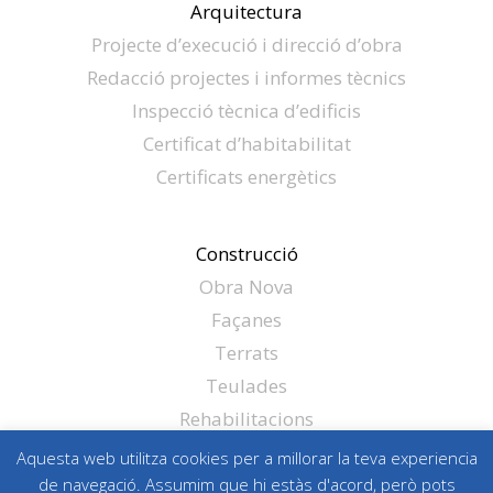
Arquitectura
Projecte d’execució i direcció d’obra
Redacció projectes i informes tècnics
Inspecció tècnica d’edificis
Certificat d’habitabilitat
Certificats energètics
Construcció
Obra Nova
Façanes
Terrats
Teulades
Rehabilitacions
Obra civil
Aquesta web utilitza cookies per a millorar la teva experiencia
Altres
de navegació. Assumim que hi estàs d'acord, però pots